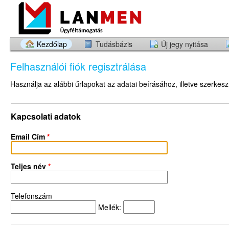
Kezdőlap
Tudásbázis
Új jegy nyitása
Felhasználói fiók regisztrálása
Használja az alábbi űrlapokat az adatai beírásához, illetve szerkes
Kapcsolati adatok
Email Cím
*
Teljes név
*
Telefonszám
Mellék: