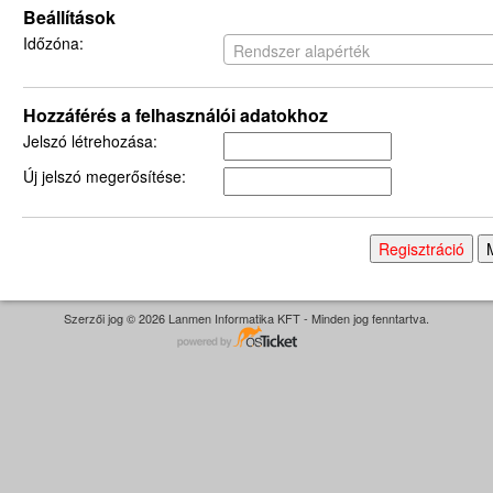
Beállítások
Időzóna:
Rendszer alapérték
Hozzáférés a felhasználói adatokhoz
Jelszó létrehozása:
Új jelszó megerősítése:
Szerzői jog © 2026 Lanmen Informatika KFT - Minden jog fenntartva.