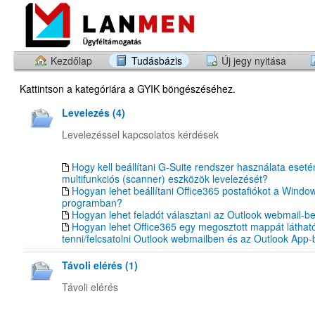
Kezdőlap
Tudásbázis
Új jegy nyitása
Kattintson a kategóriára a GYIK böngészéséhez.
Levelezés (4)
Levelezéssel kapcsolatos kérdések
Hogy kell beállítani G-Suite rendszer használata eseté
multifunkciós (scanner) eszközök levelezését?
Hogyan lehet beállítani Office365 postafiókot a Windo
programban?
Hogyan lehet feladót választani az Outlook webmail-b
Hogyan lehet Office365 egy megosztott mappát láthat
tenni/felcsatolni Outlook webmailben és az Outlook App
Távoli elérés (1)
Távoli elérés